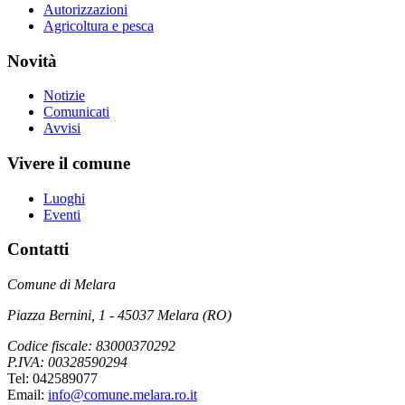
Autorizzazioni
Agricoltura e pesca
Novità
Notizie
Comunicati
Avvisi
Vivere il comune
Luoghi
Eventi
Contatti
Comune di Melara
Piazza Bernini, 1 - 45037 Melara (RO)
Codice fiscale: 83000370292
P.IVA: 00328590294
Tel: 042589077
Email:
info@comune.melara.ro.it