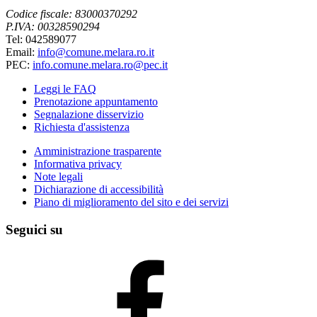
Codice fiscale: 83000370292
P.IVA: 00328590294
Tel: 042589077
Email:
info@comune.melara.ro.it
PEC:
info.comune.melara.ro@pec.it
Leggi le FAQ
Prenotazione appuntamento
Segnalazione disservizio
Richiesta d'assistenza
Amministrazione trasparente
Informativa privacy
Note legali
Dichiarazione di accessibilità
Piano di miglioramento del sito e dei servizi
Seguici su