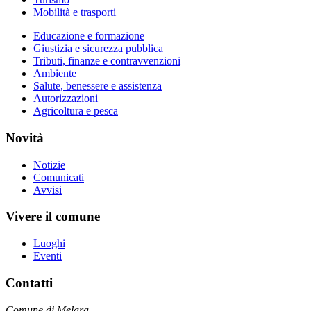
Mobilità e trasporti
Educazione e formazione
Giustizia e sicurezza pubblica
Tributi, finanze e contravvenzioni
Ambiente
Salute, benessere e assistenza
Autorizzazioni
Agricoltura e pesca
Novità
Notizie
Comunicati
Avvisi
Vivere il comune
Luoghi
Eventi
Contatti
Comune di Melara